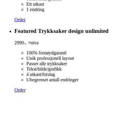
Ett utkast
1 endring
Order
Featured
Trykksaker design unlimited
2990-,
+mva
100% fornøydgaranti
Unik professjonell layout
Passer alle trykksaker
Tekst/bilde/grafikk
4 utkast/forslag
Ubegrenset antall endringer
Order