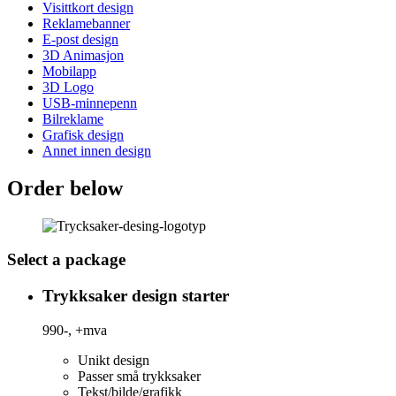
Visittkort design
Reklamebanner
E-post design
3D Animasjon
Mobilapp
3D Logo
USB-minnepenn
Bilreklame
Grafisk design
Annet innen design
Order below
Select a package
Trykksaker design starter
990-,
+mva
Unikt design
Passer små trykksaker
Tekst/bilde/grafikk