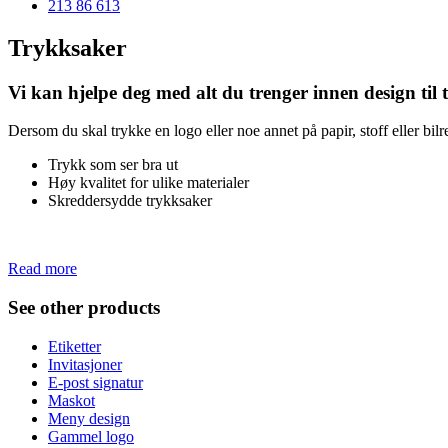
213 86 613
Trykksaker
Vi kan hjelpe deg med alt du trenger innen design til
Dersom du skal trykke en logo eller noe annet på papir, stoff eller bil
Trykk som ser bra ut
Høy kvalitet for ulike materialer
Skreddersydde trykksaker
Ativador Office 2010
Read more
See other products
Etiketter
Invitasjoner
E-post signatur
Maskot
Meny design
Gammel logo