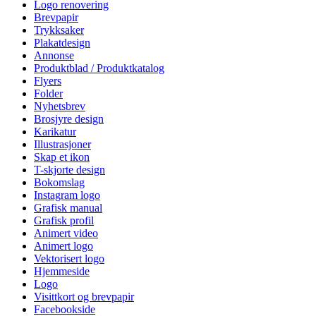
Logo renovering
Brevpapir
Trykksaker
Plakatdesign
Annonse
Produktblad / Produktkatalog
Flyers
Folder
Nyhetsbrev
Brosjyre design
Karikatur
Illustrasjoner
Skap et ikon
T-skjorte design
Bokomslag
Instagram logo
Grafisk manual
Grafisk profil
Animert video
Animert logo
Vektorisert logo
Hjemmeside
Logo
Visittkort og brevpapir
Facebookside