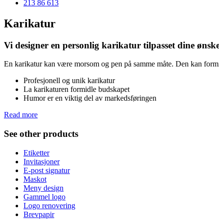
213 86 613
Karikatur
Vi designer en personlig karikatur tilpasset dine ønske
En karikatur kan være morsom og pen på samme måte. Den kan formidle
Profesjonell og unik karikatur
La karikaturen formidle budskapet
Humor er en viktig del av markedsføringen
Read more
See other products
Etiketter
Invitasjoner
E-post signatur
Maskot
Meny design
Gammel logo
Logo renovering
Brevpapir