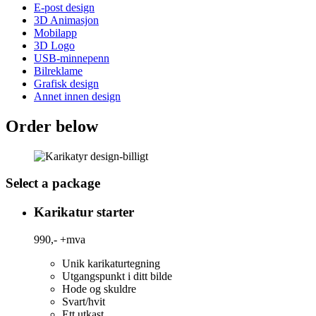
E-post design
3D Animasjon
Mobilapp
3D Logo
USB-minnepenn
Bilreklame
Grafisk design
Annet innen design
Order below
Select a package
Karikatur starter
990,-
+mva
Unik karikaturtegning
Utgangspunkt i ditt bilde
Hode og skuldre
Svart/hvit
Ett utkast