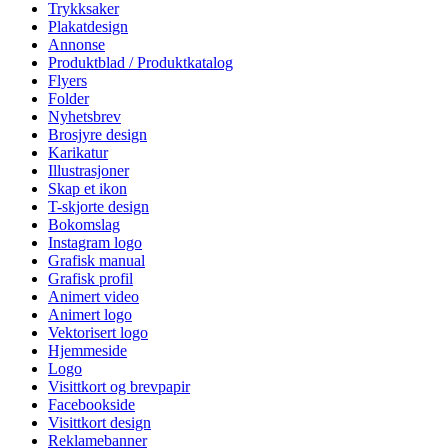
Trykksaker
Plakatdesign
Annonse
Produktblad / Produktkatalog
Flyers
Folder
Nyhetsbrev
Brosjyre design
Karikatur
Illustrasjoner
Skap et ikon
T-skjorte design
Bokomslag
Instagram logo
Grafisk manual
Grafisk profil
Animert video
Animert logo
Vektorisert logo
Hjemmeside
Logo
Visittkort og brevpapir
Facebookside
Visittkort design
Reklamebanner