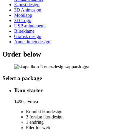
E-post design
3D Animasjon
Mobilapp
3D Logo
USB-minnepenn
Bilreklame
Grafisk design
Annet innen design
Order below
Select a package
Ikon starter
1490,-
+mva
Er unikt ikondesign
3 forslag ikondesign
1 endring
Filer for web