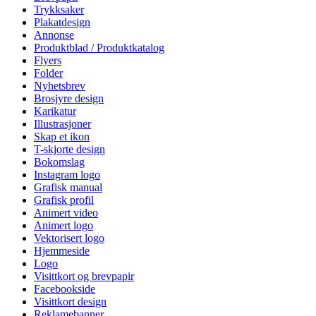
Trykksaker
Plakatdesign
Annonse
Produktblad / Produktkatalog
Flyers
Folder
Nyhetsbrev
Brosjyre design
Karikatur
Illustrasjoner
Skap et ikon
T-skjorte design
Bokomslag
Instagram logo
Grafisk manual
Grafisk profil
Animert video
Animert logo
Vektorisert logo
Hjemmeside
Logo
Visittkort og brevpapir
Facebookside
Visittkort design
Reklamebanner