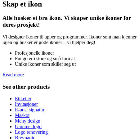
Skap et ikon
Alle husker et bra ikon. Vi skaper unike ikoner for
deres prosjekt!
Vi designer ikoner til apper og programmer. Ikoner som man kjenner
igjen og husker er gode ikoner – vi hjelper deg!
Profesjonelle ikoner
Fungerer i store og små format
Unike ikoner som skiller seg ut
Read more
See other products
Etiketter
Invitasjoner
E-post signatur
Maskot
Meny design
Gammel logo
Logo renovering
Brevpapir