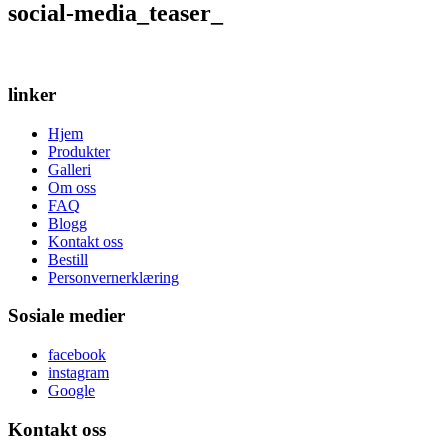
social-media_teaser_
linker
Hjem
Produkter
Galleri
Om oss
FAQ
Blogg
Kontakt oss
Bestill
Personvernerklæring
Sosiale medier
facebook
instagram
Google
Kontakt oss