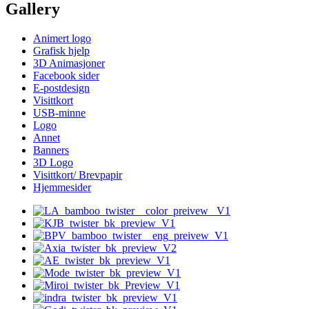
Gallery
Animert logo
Grafisk hjelp
3D Animasjoner
Facebook sider
E-postdesign
Visittkort
USB-minne
Logo
Annet
Banners
3D Logo
Visittkort/ Brevpapir
Hjemmesider