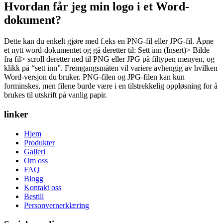
Hvordan får jeg min logo i et Word-
dokument?
Dette kan du enkelt gjøre med f.eks en PNG-fil eller JPG-fil. Åpne
et nytt word-dokumentet og gå deretter til: Sett inn (Insert)> Bilde
fra fil> scroll deretter ned til PNG eller JPG på filtypen menyen, og
klikk på “sett inn”. Fremgangsmåten vil variere avhengig av hvilken
Word-versjon du bruker. PNG-filen og JPG-filen kan kun
forminskes, men filene burde være i en tilstrekkelig oppløsning for å
brukes til utskrift på vanlig papir.
linker
Hjem
Produkter
Galleri
Om oss
FAQ
Blogg
Kontakt oss
Bestill
Personvernerklæring